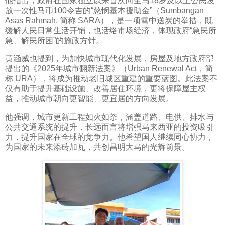
他指出，政府在国家独立以来首次向全马18岁及以上公民发
放一次性马币100令吉的“慈悯基本援助金”（Sumbangan
Asas Rahmah, 简称 SARA），是一项雪中送炭的举措，既
缓解人民日常生活开销，也活络市场经济，体现政府“急民所
急、解民所困”的施政方针。
黄涵威也提到，为加快城市现代化发展，房屋及地方政府部
提出的《2025年城市翻新法案》（Urban Renewal Act，简
称 URA），将成为推动老旧城区重建的重要蓝图。此法案不
仅有助于提升基础设施、改善居住环境，更将保障屋主权
益，推动城市朝向更智能、更宜居的方向发展。
他强调，城市更新工程如火如荼，涵盖道路、电供、排水与
公共交通系统的提升，长远而言将增强马来西亚的投资吸引
力，提升国家在全球的竞争力。他希望国人继续同心协力，
为国家的未来添砖加瓦，共创昌明大马的光辉前景。