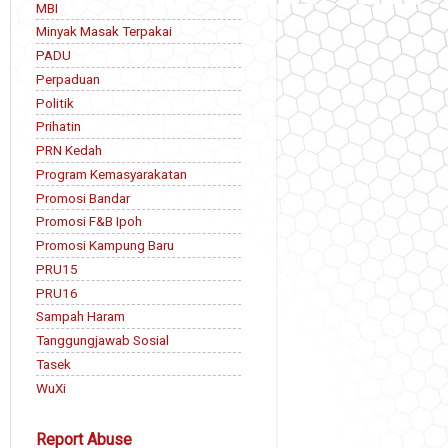
MBI
Minyak Masak Terpakai
PADU
Perpaduan
Politik
Prihatin
PRN Kedah
Program Kemasyarakatan
Promosi Bandar
Promosi F&B Ipoh
Promosi Kampung Baru
PRU15
PRU16
Sampah Haram
Tanggungjawab Sosial
Tasek
WuXi
Report Abuse