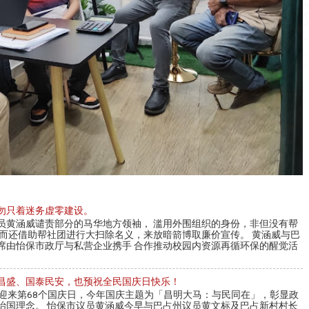
勿只着迷务虚零建设。
员黄涵威谴责部分的马华地方领袖， 滥用外围组织的身份，非但没有帮
反而还借助帮社团进行大扫除名义，来放暗箭博取廉价宣传。 黄涵威与巴
席由怡保市政厅与私营企业携手 合作推动校园内资源再循环保的醒觉活
昌盛、国泰民安，也预祝全民国庆日快乐！
亚迎来第68个国庆日，今年国庆主题为「昌明大马：与民同在」，彰显政
治国理念。 怡保市议员黄涵威今早与巴占州议员黄文标及巴占新村村长