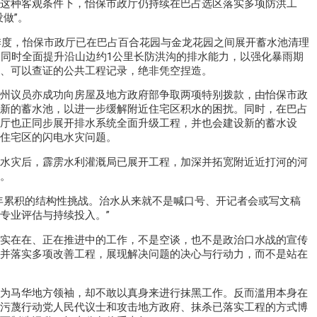
这种客观条件下，怡保市政厅仍持续在巴占选区落实多项防洪工
做”。
三季度，怡保市政厅已在巴占百合花园与金龙花园之间展开蓄水池清理
，同时全面提升沿山边约1公里长防洪沟的排水能力，以强化暴雨期
、可以查证的公共工程记录，绝非凭空捏造。
州议员亦成功向房屋及地方政府部争取两项特别拨款，由怡保市政
新的蓄水池，以进一步缓解附近住宅区积水的困扰。同时，在巴占
厅也正同步展开排水系统全面升级工程，并也会建设新的蓄水设
住宅区的闪电水灾问题。
水灾后，霹雳水利灌溉局已展开工程，加深并拓宽附近近打河的河
。
年累积的结构性挑战。治水从来就不是喊口号、开记者会或写文稿
专业评估与持续投入。”
实在在、正在推进中的工作，不是空谈，也不是政治口水战的宣传
并落实多项改善工程，展现解决问题的决心与行动力，而不是站在
为马华地方领袖，却不敢以真身来进行抹黑工作。反而滥用本身在
污蔑行动党人民代议士和攻击地方政府、抹杀已落实工程的方式博