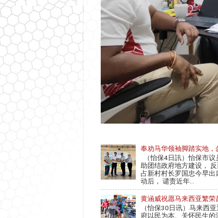
奉劝马华领袖脚踏实地，
（怡保4日訊）怡保市议
助团结政府地方建设， 
占新村村长罗国忠今早出
动后， 谴责近年...
黄涵威祝愿马来西亚繁荣
（怡保30日讯）马来西
府以民为本、关怀民生的