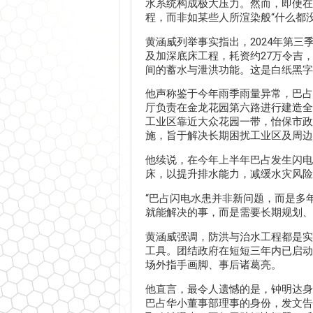
水系统构成极大压力。然而，即便在
程，而非如某些人所渲染般“什么都没
黄涵威列举事实指出，2024年第
及加深底床工程，耗资约27万令吉
间的蓄水与泄洪功能。这是白纸黑字
他声称鉴于今年雨季雨量异常，巴占
厅负责在金龙花园第六路进行建造全
工业区靠近大众花园一带，怡保市政
施，旨于解决长期困扰工业区及周边
他续说，在今年上半年巴占发生闪电
床，以提升排水能力，减缓水灾风险
“巴占闪电水患并非新问题，而是多
就能解决的事，而是需要长期规划、
黄涵威强调，防洪与治水工程都是实
工具。团结政府在短短三年内已启动
场外指手画脚、事后诸葛亮。
他直言，最令人遗憾的是，钟明达身
巴占华小董事部理事的身份，发文告