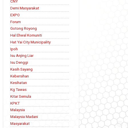
CNY
Demi Masyarakat
EXPO
Forum
Gotong Royong
Hal Ehwal Komuniti
Hat Yai City Municipality
Ipoh
Isu Anjing Liar
Isu Denggi
Kasih Sayang
Kebersihan
Kesihatan
Kg Tawas
Kitar Semula
KPKT
Malaysia
Malaysia Madani
Masyarakat