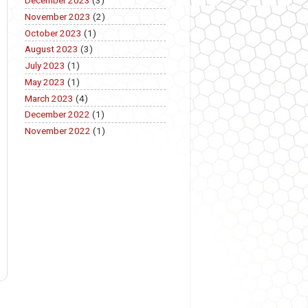
December 2023
(3)
November 2023
(2)
October 2023
(1)
August 2023
(3)
July 2023
(1)
May 2023
(1)
March 2023
(4)
December 2022
(1)
November 2022
(1)