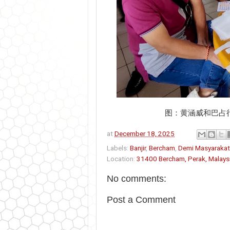
图：黄涵威和巴占
at
December 18, 2025
Labels:
Banjir
,
Bercham
,
Demi Masyarakat
Location:
31400 Bercham, Perak, Malays
No comments:
Post a Comment