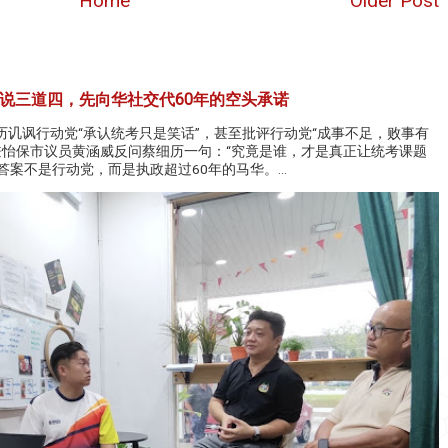
Home
Older Post
说三道四，先向华社交代60年的空头承诺
历讥讽行动党“承认统考只是笑话”，甚至批评行动党“成事不足，败事有
兼怡保市议员黄涵威反问蔡细历一句：“究竟是谁，才是真正让统考课题
答案不是行动党，而是执政超过60年的马华。...