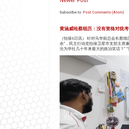
Newer Post
Subscribe to:
Post Comments (Atom)
黄涵威呛蔡细历：没有资格对统考
（怡保5日讯） 针对马华前总会长蔡细
余”，民主行动党怡保卫星市支部主席
沦为华社几十年来最大的政治笑话？” “