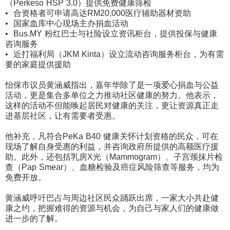
（Perkeso HSP 3.0）提供免费健康筛检
•⁠ ⁠合资格者可申请高达RM20,000医疗辅助器材资助
•⁠ ⁠国家血库中心现场主办捐血活动
•⁠ ⁠Bus.MY 粉红巴士与社险设立资讯柜台，提供投保与健康
咨询服务
•⁠ ⁠近打福利局（JKM Kinta）设立流动咨询服务柜台，为有需
要的家庭提供援助
怡保市议员黄涵威指出，嘉年华除了是一项爱心捐血与公益
活动，
更是集合多单位之力推动社区健康的努力。他表示，
这样的活动不但能唤起居民对健康的关注，
更让资源真正走
进基层社区，让有需要者受惠。
他补充，凡符合PeKa B40 健康关怀计划资格的民众，可在
现场了解自身受惠的利益，
并咨询政府所提供的高额医疗援
助。此外，还包括乳房X光（
Mammogram）、子宫颈抹片检
查（Pap Smear）、血糖检验及癌症风险筛查等服务，均为
免费开放。
黄涵威呼吁巴占与周边社区民众踊跃出席，一家大小共赴健
康之约，
把握难得的资源与机会，为自己与家人们的健康做
进一步的了解。