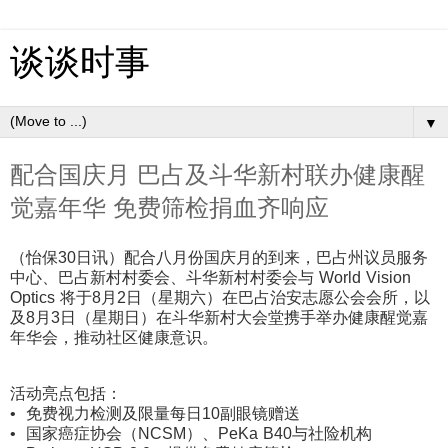
谈谈时事
▼
配合国庆月 巴占及斗华新村联办健康醒
觉嘉年华 免费筛检捐血齐响应
（怡保30日讯）配合八月份国庆月的到来，巴占州议员服务
中心、
巴占新村村委会、斗华新村村委会与 World Vision
Optics 将于8月2日（星期六）在巴占治安志愿公会会所，以
及8月3日（
星期日）在斗华新村大会堂携手举办健康醒觉嘉
年华会，
推动社区健康意识。
活动亮点包括：
•⁠ ⁠免费视力检测及限量每日10副眼镜赠送
•⁠ ⁠国家癌症协会（NCSM）、PeKa B40与社险机构