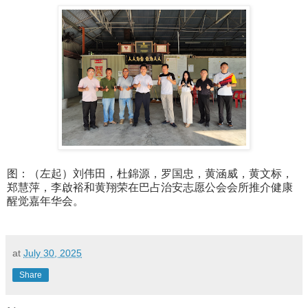
图：（左起）刘伟田，杜錦源，罗国忠，黄涵威，黄文标，
郑慧萍，
李啟裕和黄翔荣在巴占治安志愿公会会所推介健康
醒觉嘉年华会。
at
July 30, 2025
Share